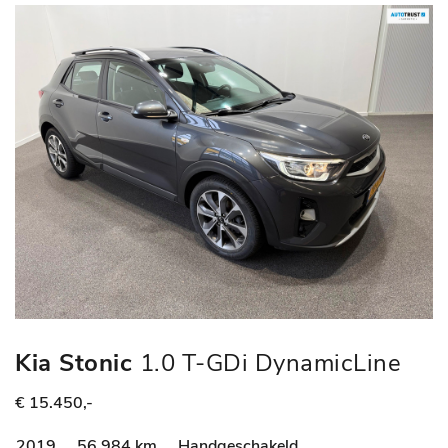
Kia Stonic
1.0 T-GDi DynamicLine
€ 15.450,-
2019
56.984 km
Handgeschakeld