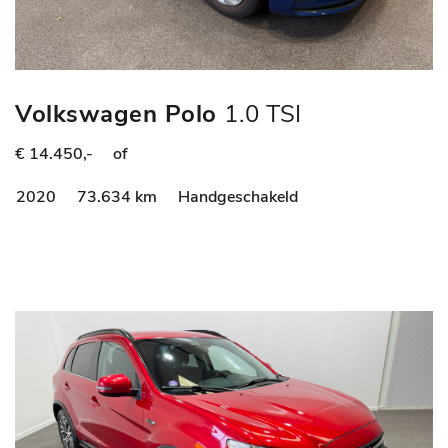
Volkswagen Polo
1.0 TSI
Comfortline
€ 14.450,-
of
2020
73.634 km
Handgeschakeld