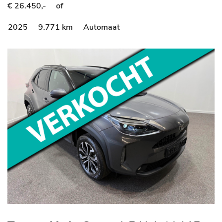
Dynamic
€ 26.450,-
of
2025
9.771 km
Automaat