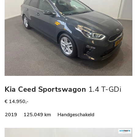
Kia Ceed Sportswagon
1.4 T-GDi
DynamicPlusLine
€ 14.950,-
2019
125.049 km
Handgeschakeld