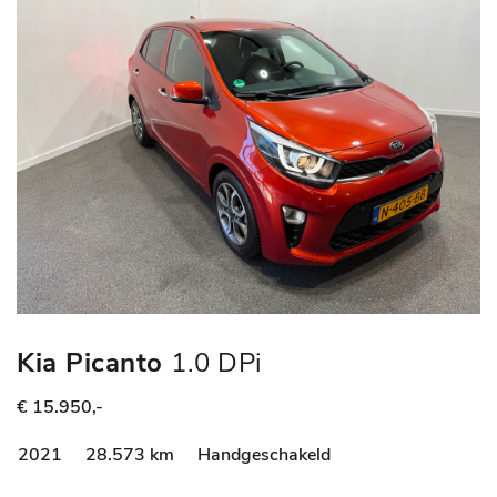
Kia Picanto
1.0 DPi
DynamicPlusLine
€ 15.950,-
2021
28.573 km
Handgeschakeld