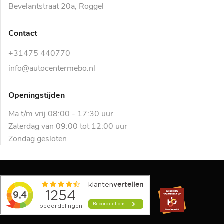
Bevelantstraat 20a, Roggel
Contact
+31475 440770
info@autocentermebo.nl
Openingstijden
Ma t/m vrij 08:00 - 17:30 uur
Zaterdag van 09:00 tot 12:00 uur
Zondag gesloten