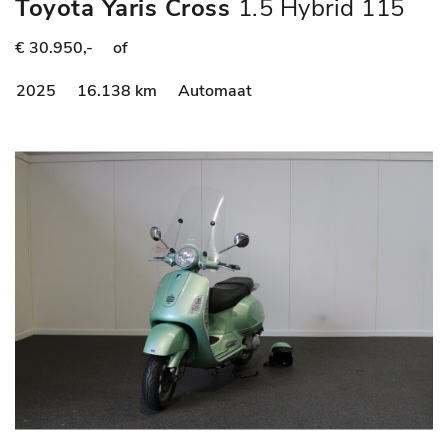
Toyota Yaris Cross
1.5 Hybrid 115
Dynamic
€ 30.950,-
of
2025
16.138 km
Automaat