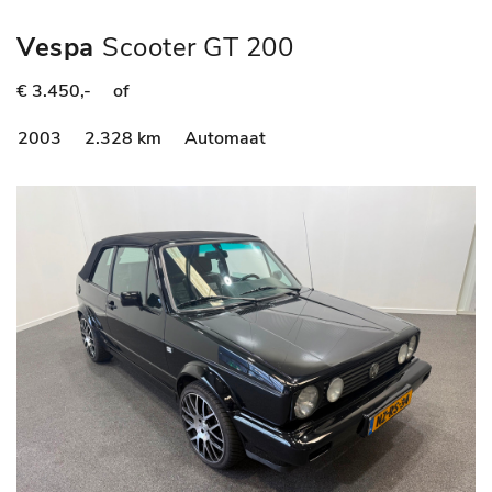
Vespa
Scooter GT 200
€ 3.450,-
of
2003
2.328 km
Automaat