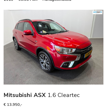
Mitsubishi ASX
1.6 Cleartec
Connect Pro+
€ 13.950,-